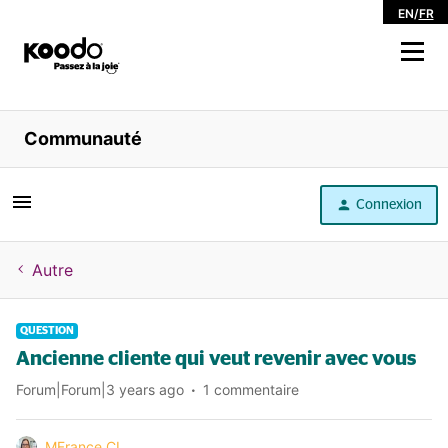
EN
/
FR
Magasiner
Communauté
Libre service
Connexion
Aide
Autre
QUESTION
Ancienne cliente qui veut revenir avec vous
Forum|Forum|3 years ago
1 commentaire
MFrance CL