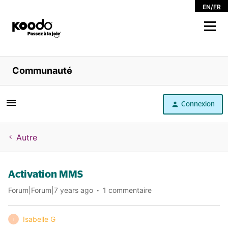
EN
/
FR
Magasiner
Communauté
Libre service
Connexion
Aide
Autre
Activation MMS
Forum|Forum|7 years ago
1 commentaire
Isabelle G
I