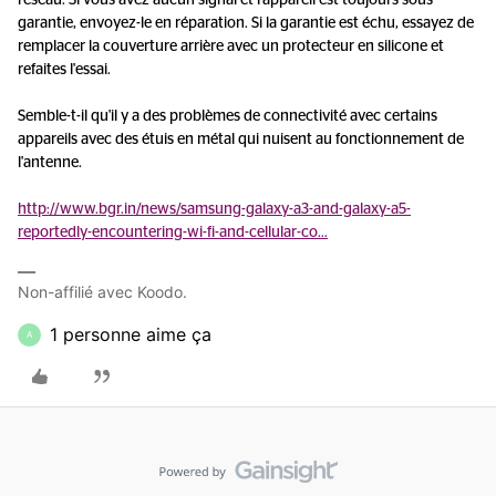
réseau. Si vous avez aucun signal et l'appareil est toujours sous
garantie, envoyez-le en réparation. Si la garantie est échu, essayez de
remplacer la couverture arrière avec un protecteur en silicone et
refaites l'essai.
Semble-t-il qu'il y a des problèmes de connectivité avec certains
appareils avec des étuis en métal qui nuisent au fonctionnement de
l'antenne.
http://www.bgr.in/news/samsung-galaxy-a3-and-galaxy-a5-
reportedly-encountering-wi-fi-and-cellular-co...
Non-affilié avec Koodo.
1 personne aime ça
A