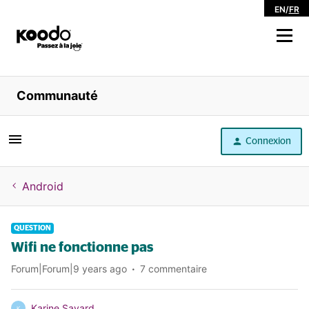
EN
/
FR
Magasiner
Communauté
Libre service
Connexion
Aide
Android
QUESTION
Wifi ne fonctionne pas
Forum|Forum|9 years ago
7 commentaire
Karine Savard
K