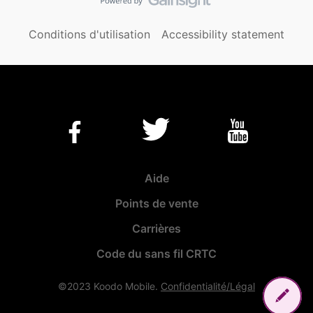
Conditions d'utilisation
Accessibility statement
Aide
Points de vente
Carrières
Code du sans fil CRTC
©2023 Koodo Mobile.
Confidentialité/Légal