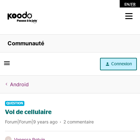
EN
/
FR
Magasiner
Communauté
Libre service
Connexion
Aide
Android
QUESTION
Vol de cellulaire
Forum|Forum|9 years ago
2 commentaire
Vanessa Potvin
V