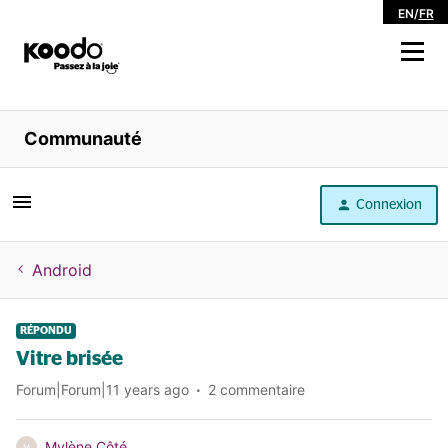
EN
/
FR
Magasiner
Communauté
Libre service
Connexion
Aide
Android
RÉPONDU
Vitre brisée
Forum|Forum|11 years ago
2 commentaire
Mylène Côté
M