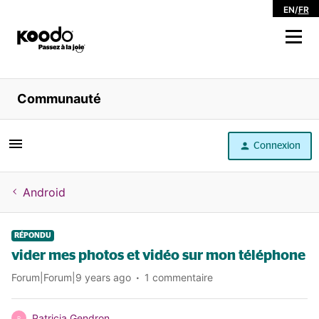
EN
/
FR
Magasiner
Communauté
Libre service
Connexion
Aide
Android
RÉPONDU
vider mes photos et vidéo sur mon téléphone
Forum|Forum|9 years ago
1 commentaire
Patricia Gendron
P