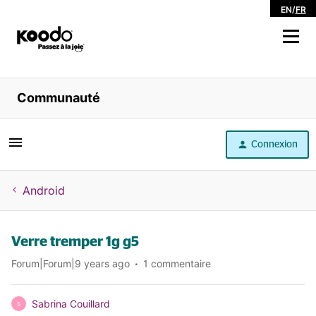
EN
/
FR
Magasiner
Communauté
Libre service
Connexion
Aide
Android
Verre tremper 1g g5
Forum|Forum|9 years ago
1 commentaire
Sabrina Couillard
S