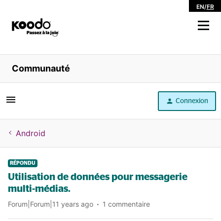
EN
/
FR
Magasiner
Communauté
Libre service
Connexion
Aide
Android
RÉPONDU
Utilisation de données pour messagerie
multi-médias.
Forum|Forum|11 years ago
1 commentaire