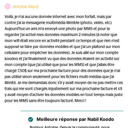
Antoine Allard
A
Voilà, je n'ai aucune donnée internet avec mon forfait, mais par
contre j'ai la messagerie multimédia illimitée (photo, vidéo, etc).
Aujourd'hui un ami m'a envoyé une photo par MMS et pour la
regarder j'ai activé mes données maximum 2 minutes (à noter que
mon wifi était encore en activité pendant ce temps et que rien n'est
supposé se faire par données mobiles et que j'ai un plafond sur mon
cellulaire pour empêcher les données). Je suis allé sur mon compte
koodoo et j'ai finalement vu que des données étaient en activité sur
mon compte (que j'ai utilisé que pour les MMS) et que j'allais être
chargé 7,50$ sur ma prochaine facture pour des données que je n'ai
pas utilisé sinon seulement pour les fichiers multi-médias que j'ai
illimité. Je me demandais donc s'il y avait moyen de ne pas mettre ces
frais qui me sont chargés injustement sur ma prochaine facture et s'il
y avait moyen d'activer les données mobiles en tout temps mais juste
pour les MMS sans être toujours facturé. Merci !
Meilleure réponse par
Nabil Koodo
Bonjour Antoine, Depuis la communauté, nous