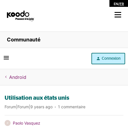
EN
/
FR
Magasiner
Communauté
Libre service
Connexion
Aide
Android
Utilisation aux états unis
Forum|Forum|9 years ago
1 commentaire
Paolo Vasquez
P