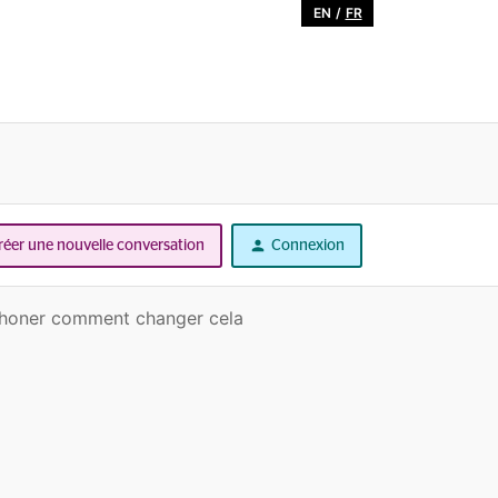
EN
/
FR
réer une nouvelle conversation
Connexion
éphoner comment changer cela