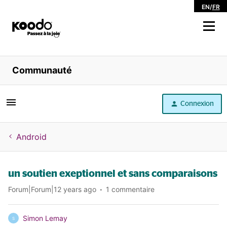
EN
/
FR
Magasiner
Communauté
Libre service
Connexion
Aide
Android
un soutien exeptionnel et sans comparaisons
Forum|Forum|12 years ago
1 commentaire
Simon Lemay
S