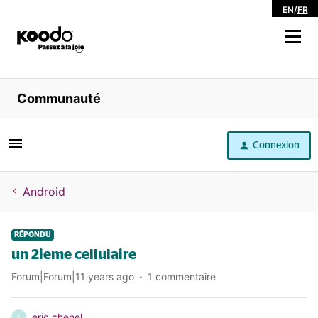
EN
/
FR
Magasiner
Communauté
Libre service
Connexion
Aide
Android
RÉPONDU
un 2ieme cellulaire
Forum|Forum|11 years ago
1 commentaire
eric chenel
E