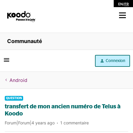
EN
/
FR
Magasiner
Communauté
Libre service
Connexion
Aide
Android
QUESTION
transfert de mon ancien numéro de Telus à
Koodo
Forum|Forum|4 years ago
1 commentaire