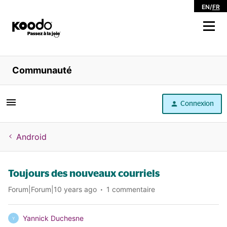
EN
/
FR
Magasiner
Communauté
Libre service
Connexion
Aide
Android
Toujours des nouveaux courriels
Forum|Forum|10 years ago
1 commentaire
Yannick Duchesne
Y