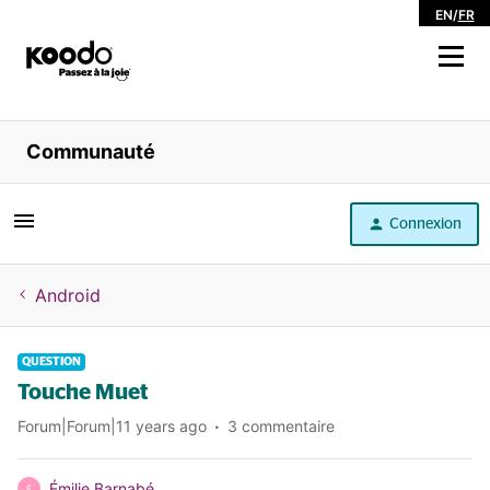
EN
/
FR
Magasiner
Communauté
Libre service
Connexion
Aide
Android
QUESTION
Touche Muet
Forum|Forum|11 years ago
3 commentaire
Émilie Barnabé
É