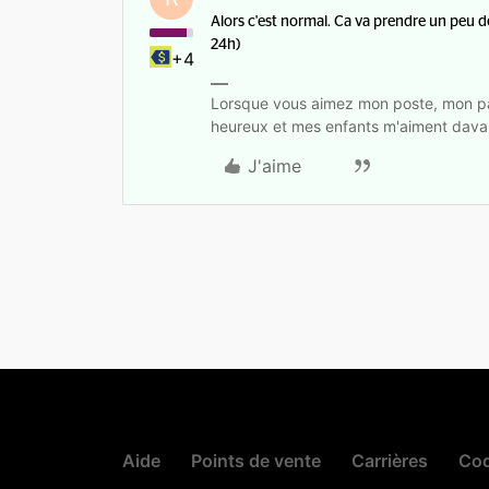
Alors c'est normal. Ca va prendre un peu d
24h)
+4
Lorsque vous aimez mon poste, mon pa
heureux et mes enfants m'aiment dava
J'aime
Aide
Points de vente
Carrières
Cod