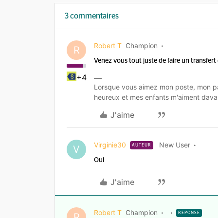
3 commentaires
Robert T
Champion
R
Venez vous tout juste de faire un transfer
+4
Lorsque vous aimez mon poste, mon pa
heureux et mes enfants m'aiment dava
J'aime
Virginie30
New User
AUTEUR
V
Oui
J'aime
Robert T
Champion
RÉPONSE
R