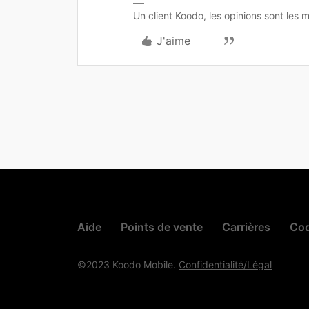
Un client Koodo, les opinions sont les m
J'aime
Aide
Points de vente
Carrières
Cod
©2023 Koodo Mobile.
Confidentialité/Légal