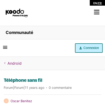
EN
/
FR
Magasiner
Communauté
Libre service
Connexion
Aide
Android
Téléphone sans fil
Forum|Forum|11 years ago
0 commentaire
Oscar Benitez
O