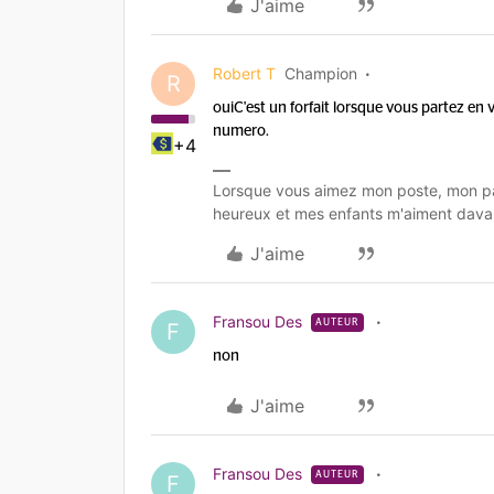
J'aime
Robert T
Champion
R
oui
C'est un forfait lorsque vous partez e
numero.
+4
Lorsque vous aimez mon poste, mon pa
heureux et mes enfants m'aiment dava
J'aime
Fransou Des
AUTEUR
F
non
J'aime
Fransou Des
AUTEUR
F