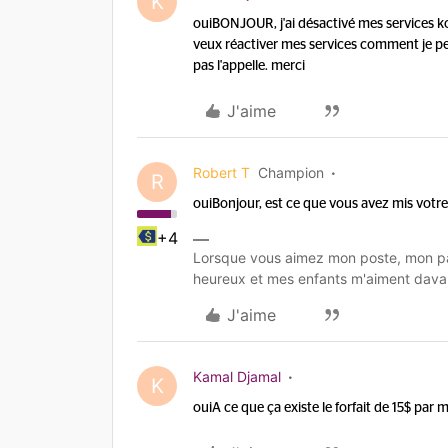
K
oui
BONJOUR, j'ai désactivé mes services k
veux réactiver mes services comment je pe
pas l'appelle. merci
J'aime
Robert T
Champion
R
oui
Bonjour, est ce que vous avez mis votre 
+4
Lorsque vous aimez mon poste, mon pa
heureux et mes enfants m'aiment dava
J'aime
Kamal Djamal
K
oui
A ce que ça existe le forfait de 15$ par 