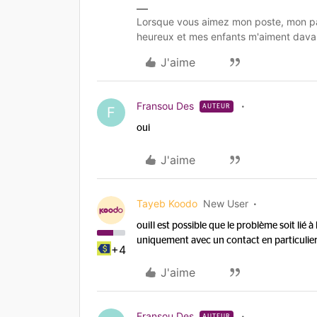
Lorsque vous aimez mon poste, mon pa
heureux et mes enfants m'aiment dava
J'aime
Fransou Des
AUTEUR
F
oui
J'aime
Tayeb Koodo
New User
oui
Il est possible que le problème soit lié à
uniquement avec un contact en particulier
+4
J'aime
Fransou Des
AUTEUR