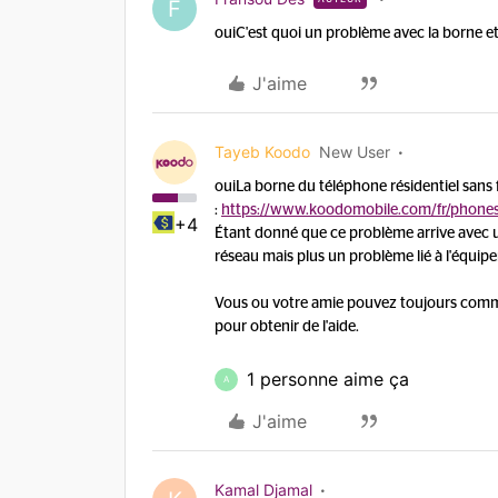
F
oui
C'est quoi un problème avec la borne et
J'aime
Tayeb Koodo
New User
oui
La borne du téléphone résidentiel sans fi
:
https://www.koodomobile.com/fr/phone
+4
Étant donné que ce problème arrive avec un
réseau mais plus un problème lié à l'équipe
Vous ou votre amie pouvez toujours comm
pour obtenir de l'aide.
1 personne aime ça
A
J'aime
Kamal Djamal