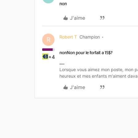
non
J'aime
Robert T
Champion
R
non
Non pour le forfait a 15$?
+4
Lorsque vous aimez mon poste, mon pa
heureux et mes enfants m'aiment dava
J'aime