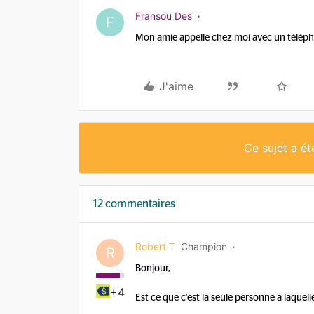
Fransou Des
F
Mon amie appelle chez moi avec un téléphon
J'aime
Ce sujet a é
12 commentaires
Robert T
Champion
R
Bonjour,
+4
Est ce que c'est la seule personne a laquell