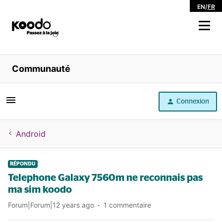
EN
/
FR
Magasiner
Communauté
Libre service
Connexion
Aide
Android
RÉPONDU
Telephone Galaxy 7560m ne reconnais pas
ma sim koodo
Forum|Forum|12 years ago
1 commentaire