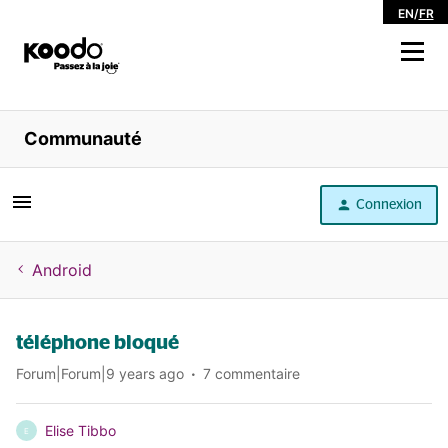
EN
/
FR
Magasiner
Communauté
Libre service
Connexion
Aide
Android
téléphone bloqué
Forum|Forum|9 years ago
7 commentaire
Elise Tibbo
E