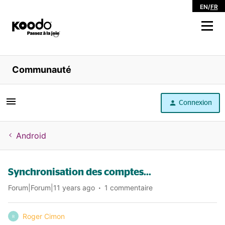
EN
/
FR
Magasiner
Communauté
Libre service
Connexion
Aide
Android
Synchronisation des comptes...
Forum|Forum|11 years ago
1 commentaire
Roger Cimon
R