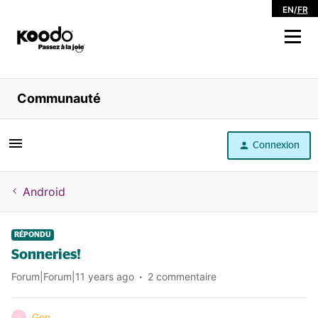
EN
/
FR
Magasiner
Communauté
Libre service
Connexion
Aide
Android
RÉPONDU
Sonneries!
Forum|Forum|11 years ago
2 commentaire
Gen
G