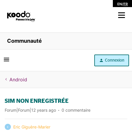
EN
/
FR
Magasiner
Communauté
Libre service
Connexion
Aide
Android
SIM NON ENREGISTRÉE
Forum|Forum|12 years ago
0 commentaire
Eric Giguère-Marier
E