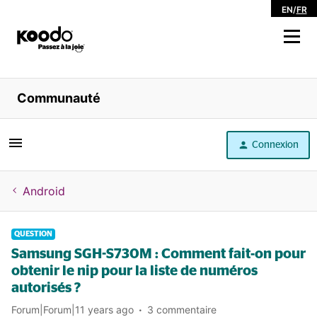
EN
/
FR
Magasiner
Communauté
Libre service
Connexion
Aide
Android
QUESTION
Samsung SGH-S730M : Comment fait-on pour
obtenir le nip pour la liste de numéros
autorisés ?
Forum|Forum|11 years ago
3 commentaire