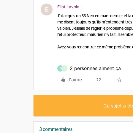
Eliot Lavoie
E
J'ai acquis un S5 Neo en mars dernier et la 
me disent toujours qu'ils m'entendent très
va bien. J'essaie de régler le problème dep
l'étui protecteur, mais rien n'y fait. Il semb
Avez-vous rencontrer ce même problème et 
2 personnes aiment ça
F
G
J'aime
Ce sujet a é
3 commentaires