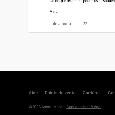
Clients par téléphone pour plus de soutien
Merci
J'aime
Aide
Points de vente
Carrières
Cod
©2023 Koodo Mobile.
Confidentialité/Légal