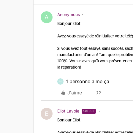
Anonymous
A
Bonjour Eliot!
Avez-vous essayé de réinitialiser votre té
Si vous avez tout essayé, sans succès, sac
manufacturier d'un an! Tant que le probl
100%! Vous n'avez qu'à vous présenter en 
la réparation!
1 personne aime ça
M
J'aime
Eliot Lavoie
AUTEUR
E
Bonjour Eliot!
Avez-vous essayé de réinitialiser votre té