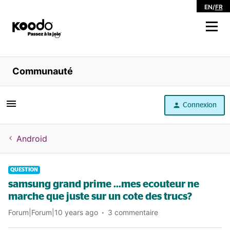
EN
/
FR
Magasiner
Communauté
Libre service
Connexion
Aide
Android
QUESTION
samsung grand prime ...mes ecouteur ne
marche que juste sur un cote des trucs?
Forum|Forum|10 years ago
3 commentaire