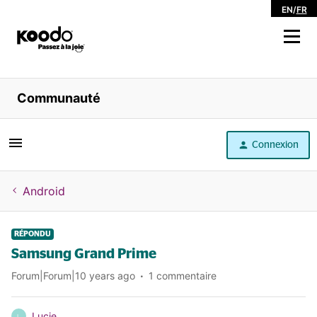
EN
/
FR
Magasiner
Communauté
Libre service
Connexion
Aide
Android
RÉPONDU
Samsung Grand Prime
Forum|Forum|10 years ago
1 commentaire
Lucie
L