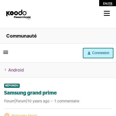
EN
/
FR
Magasiner
Communauté
Libre service
Connexion
Aide
Android
RÉPONDU
Samsung grand prime
Forum|Forum|10 years ago
1 commentaire
Benjamin Morin
B