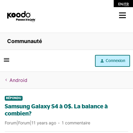
EN
/
FR
Magasiner
Communauté
Libre service
Connexion
Aide
Android
RÉPONDU
Samsung Galaxy S4 à 0$. La balance à
combien?
Forum|Forum|11 years ago
1 commentaire