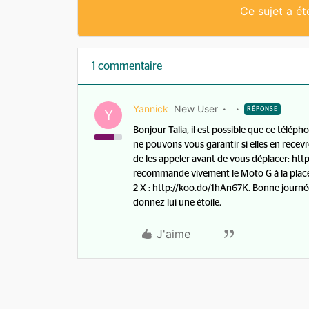
Ce sujet a é
1 commentaire
Yannick
New User
RÉPONSE
Y
Bonjour Talia, il est possible que ce télép
ne pouvons vous garantir si elles en recev
de les appeler avant de vous déplacer: http
recommande vivement le Moto G à la place, 
2 X : http://koo.do/1hAn67K. Bonne journée!
donnez lui une étoile.
J'aime