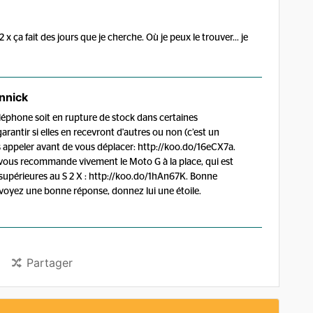
x ça fait des jours que je cherche. Où je peux le trouver... je
nnick
téléphone soit en rupture de stock dans certaines
antir si elles en recevront d'autres ou non (c’est un
s appeler avant de vous déplacer: http://koo.do/16eCX7a.
e vous recommande vivement le Moto G à la place, qui est
 supérieures au S 2 X : http://koo.do/1hAn67K. Bonne
ous voyez une bonne réponse, donnez lui une étoile.
Partager