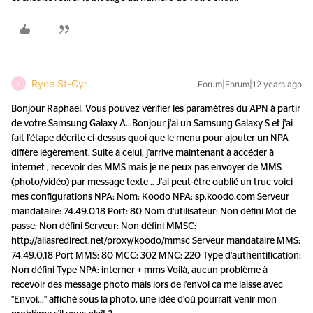
Ryce St-Cyr
Forum|Forum|12 years ago
R
Bonjour Raphael, Vous pouvez vérifier les paramètres du APN à partir
de votre Samsung Galaxy A...
Bonjour j'ai un Samsung Galaxy S et j'ai
fait l'étape décrite ci-dessus quoi que le menu pour ajouter un NPA
diffère légèrement. Suite à celui, j'arrive maintenant à accéder à
internet , recevoir des MMS mais je ne peux pas envoyer de MMS
(photo/vidéo) par message texte .. J'ai peut-être oublié un truc voici
mes configurations NPA: Nom: Koodo NPA: sp.koodo.com Serveur
mandataire: 74.49.0.18 Port: 80 Nom d'utilisateur: Non défini Mot de
passe: Non défini Serveur: Non défini MMSC:
http://aliasredirect.net/proxy/koodo/mmsc Serveur mandataire MMS:
74.49.0.18 Port MMS: 80 MCC: 302 MNC: 220 Type d'authentification:
Non défini Type NPA: interner + mms Voilà, aucun problème à
recevoir des message photo mais lors de l'envoi ca me laisse avec
"Envoi..." affiché sous la photo, une idée d'où pourrait venir mon