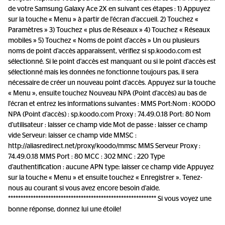
de votre Samsung Galaxy Ace 2X en suivant ces étapes : 1) Appuyez
sur la touche « Menu » à partir de l'écran d'accueil. 2) Touchez «
Paramètres » 3) Touchez « plus de Réseaux » 4) Touchez « Réseaux
mobiles » 5) Touchez « Noms de point d'accès » Un ou plusieurs
noms de point d'accès apparaissent, vérifiez si sp.koodo.com est
sélectionné. Si le point d'accès est manquant ou si le point d'accès est
sélectionné mais les données ne fonctionne toujours pas, il sera
nécessaire de créer un nouveau point d'accès. Appuyez sur la touche
« Menu », ensuite touchez Nouveau NPA (Point d'accès) au bas de
l'écran et entrez les informations suivantes : MMS Port:Nom : KOODO
NPA (Point d'accès) : sp.koodo.com Proxy : 74.49.0.18 Port: 80 Nom
d'utilisateur : laisser ce champ vide Mot de passe : laisser ce champ
vide Serveur: laisser ce champ vide MMSC :
http://aliasredirect.net/proxy/koodo/mmsc MMS Serveur Proxy :
74.49.0.18 MMS Port : 80 MCC : 302 MNC : 220 Type
d'authentification : aucune APN type: laisser ce champ vide Appuyez
sur la touche « Menu » et ensuite touchez « Enregistrer ». Tenez-
nous au courant si vous avez encore besoin d'aide.
*********************************************************** Si vous voyez une
bonne réponse, donnez lui une étoile!