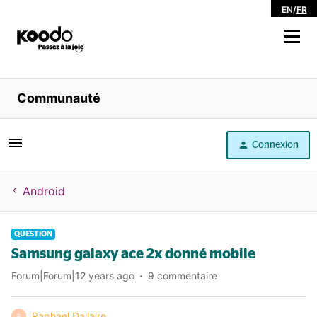
EN
/
FR
Magasiner
Communauté
Libre service
Connexion
Aide
Android
QUESTION
Samsung galaxy ace 2x donné mobile
Forum|Forum|12 years ago
9 commentaire
Raphael Dallaire
R