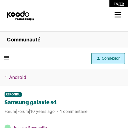
EN
/
FR
Magasiner
Communauté
Libre service
Connexion
Aide
Android
RÉPONDU
Samsung galaxie s4
Forum|Forum|10 years ago
1 commentaire
Jessica Senneville
J