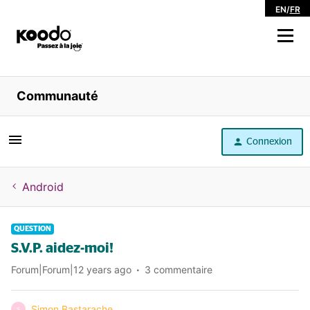
EN
/
FR
Magasiner
Communauté
Libre service
Connexion
Aide
Android
QUESTION
S.V.P. aidez-moi!
Forum|Forum|12 years ago
3 commentaire
Simon Bastarache
S