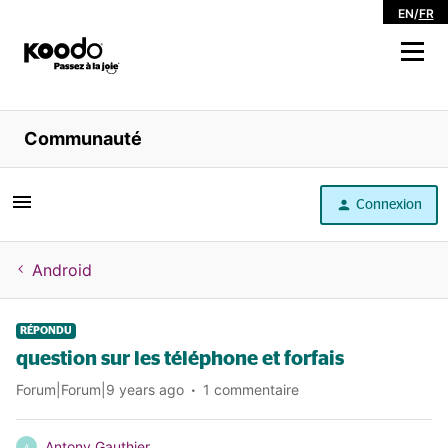
EN
/
FR
Magasiner
Communauté
Libre service
Connexion
Aide
Android
RÉPONDU
question sur les téléphone et forfais
Forum|Forum|9 years ago
1 commentaire
Antony Gauthier
A