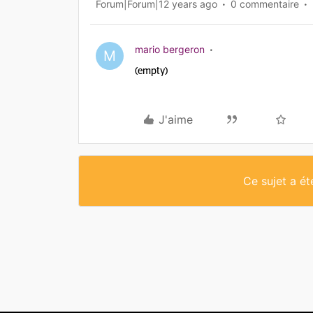
Forum|Forum|12 years ago
0 commentaire
mario bergeron
M
(empty)
J'aime
Ce sujet a é