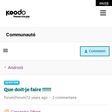
EN
/
FR
Magasiner
Communauté
Libre service
Connexion
Aide
Android
QUESTION
Que doit-je faire !!!!!!
Forum|Forum|12 years ago
2 commentaire
Cassandra Gilbert
C