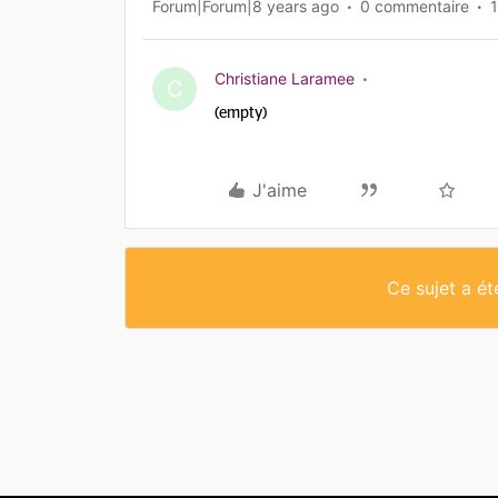
Forum|Forum|8 years ago
0 commentaire
Christiane Laramee
C
(empty)
J'aime
Ce sujet a é