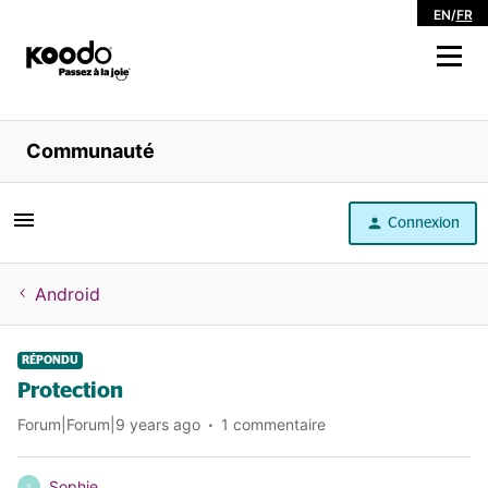
EN
/
FR
Magasiner
Communauté
Libre service
Connexion
Aide
Android
RÉPONDU
Protection
Forum|Forum|9 years ago
1 commentaire
Sophie
S