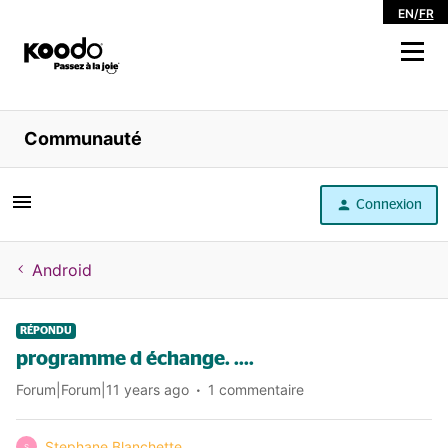
EN
/
FR
Magasiner
Communauté
Libre service
Connexion
Aide
Android
RÉPONDU
programme d échange. ....
Forum|Forum|11 years ago
1 commentaire
Stephane Blanchette
S