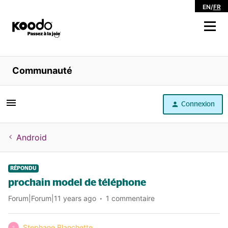
EN
/
FR
Magasiner
Communauté
Libre service
Connexion
Aide
Android
RÉPONDU
prochain model de téléphone
Forum|Forum|11 years ago
1 commentaire
Stephane Blanchette
S