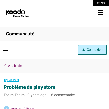
EN
/
FR
Magasiner
Communauté
Libre service
Connexion
Aide
Android
QUESTION
Problème de play store
Forum|Forum|10 years ago
6 commentaire
Audrey Gilbert
A