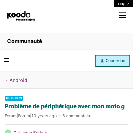
EN
/
FR
Magasiner
Communauté
Libre service
Connexion
Aide
Android
QUESTION
Problème de périphérique avec mon moto g
Forum|Forum|10 years ago
6 commentaire
Guillaume Bédard
G