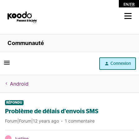
EN
/
FR
Magasiner
Communauté
Libre service
Connexion
Aide
Android
RÉPONDU
Problème de délais d'envois SMS
Forum|Forum|12 years ago
1 commentaire
Justine
J