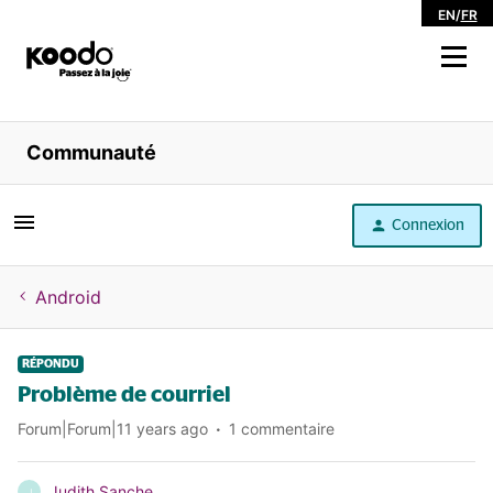
EN
/
FR
Magasiner
Communauté
Libre service
Connexion
Aide
Android
RÉPONDU
Problème de courriel
Forum|Forum|11 years ago
1 commentaire
Judith Sanche
J