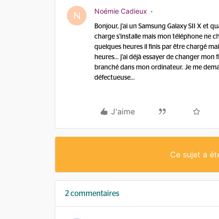
Noémie Cadieux
N
Bonjour, j'ai un Samsung Galaxy SII X et qua
charge s'installe mais mon téléphone ne c
quelques heures il finis par être chargé mai
heures... j'ai déjà essayer de changer mon fi
branché dans mon ordinateur. Je me demand
défectueuse...
J'aime
Ce sujet a é
2 commentaires