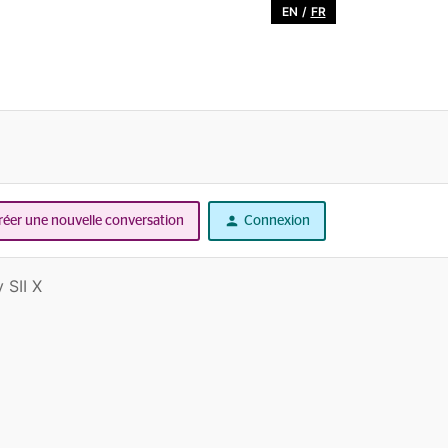
EN
/
FR
réer une nouvelle conversation
Connexion
SII X