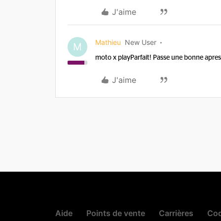
J'aime
Mathieu
New User
M
moto x play
Parfait! Passe une bonne apres
J'aime
Aide
Points de vente
Carrières
Cod