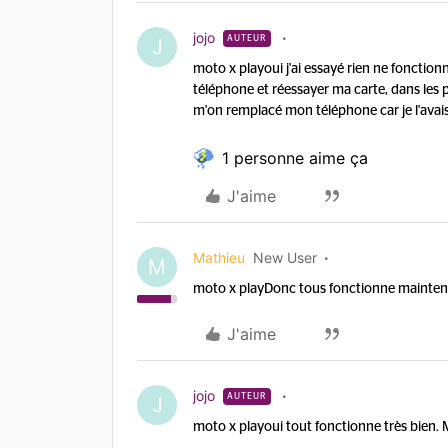
jojo
AUTEUR
J
moto x play
oui j'ai essayé rien ne fonctionn
téléphone et réessayer ma carte, dans les p
m'on remplacé mon téléphone car je l'avai
1 personne aime ça
J'aime
Mathieu
New User
M
moto x play
Donc tous fonctionne mainte
J'aime
jojo
AUTEUR
J
moto x play
oui tout fonctionne très bien. 