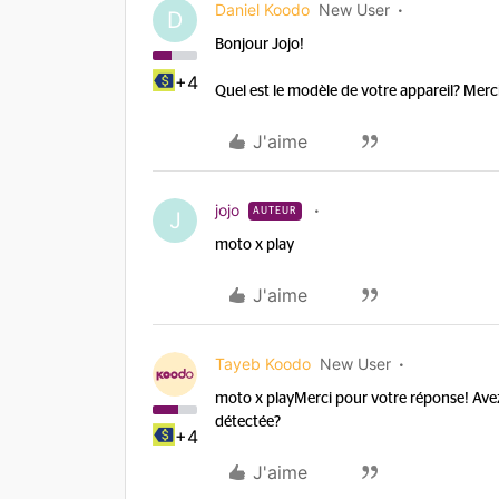
Daniel Koodo
New User
D
Bonjour Jojo!
+4
Quel est le modèle de votre appareil? Merc
J'aime
jojo
AUTEUR
J
moto x play
J'aime
Tayeb Koodo
New User
moto x play
Merci pour votre réponse! Avez-
détectée?
+4
J'aime