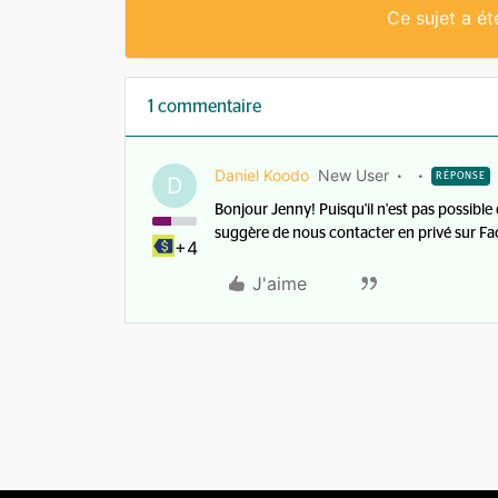
Ce sujet a é
1 commentaire
Daniel Koodo
New User
RÉPONSE
D
Bonjour Jenny! Puisqu'il n'est pas possible
suggère de nous contacter en privé sur Fac
+4
J'aime