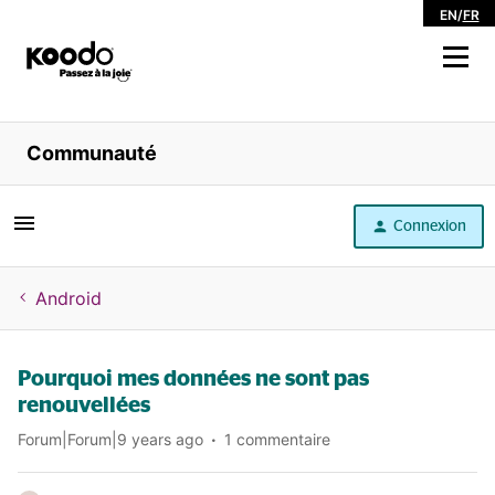
EN
/
FR
Magasiner
Communauté
Libre service
Connexion
Aide
Android
Pourquoi mes données ne sont pas
renouvellées
Forum|Forum|9 years ago
1 commentaire